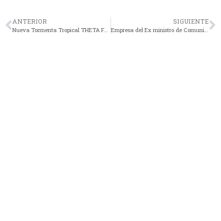
ANTERIOR
SIGUIENTE
Nueva Tormenta Tropical THETA Formado en el Océano Atlántico No Representa Peligro Para Guatemala
Empresa del Ex ministro de Comunicaciones, Alejandro Sinibaldi y Partido Político (Bienestar Nacional) Cobra Fondo de protección del Empleo.