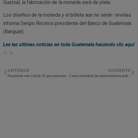
Quetzal, la fabricación de la moneda será de plata.
Los diseños de la moneda y el billete aun no serán revelas
informa Sergio Recinos presidente del Banco de Guatemala
(Banguat).
Lee las ultimas noticias en toda Guatemala haciendo clic aquí
☜ ☜
ANTERIOR
SIGUIENTE
Pacientes con Covid-19 que permanecen en el Hospital de Villa Nueva empeoran a causa del Humo generado por incendio en el vertedero de Amsa.
Como tramitar los antecedentes policiales en Línea. Paso a Paso 2021