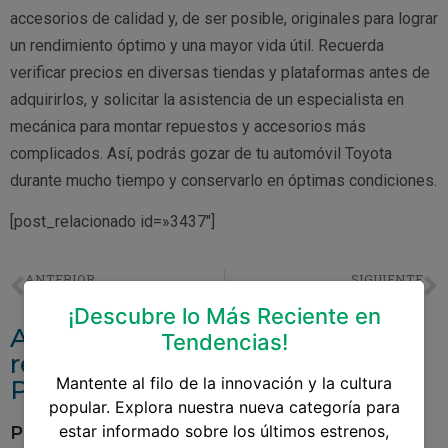
accesorios de calidad y, de ser posible, originales para lograr
un rendimiento óptimo y una mayor vida útil. Recuerda
verificar precios en diversas tiendas y plataformas antes de
adquirirlos, y solicitar la asistencia de un especialista en
mecánica para montar repuestos y accesorios más
complicados. Así, podrás gozar de tu automóvil Toyota
durante mucho tiempo y conservarlo en óptimas condiciones.
[post_relacionado id=»3437″]
ANTERIOR
SIGUIENTE
Tablero Para Toyota 94
Sensor De Oxigeno Para Toyota Corolla
¡Descubre lo Más Reciente en
Accesorios y repuestos
Tendencias!
relacionados aVenta De Aros
Mantente al filo de la innovación y la cultura
Para Toyota Hilux
popular. Explora nuestra nueva categoría para
estar informado sobre los últimos estrenos,
Pantalla Para Toyota Yaris