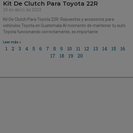
Kit De Clutch Para Toyota 22R
29 de abril de 2023
Kit De Clutch Para Toyota 22R: Repuestos y accesorios para
vehículos Toyota en Guatemala Al momento de mantener tu auto
Toyota funcionando correctamente, es importante
Leer más »
1
2
3
4
5
6
7
8
9
10
11
12
13
14
15
16
17
18
19
20