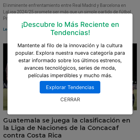
El inminente enfrentamiento entre Real Madrid y Barcelona en
LaLiga 2024/25 promete ser más que un simple partido de fútbol.
Programado para el 26 de
¡Descubre lo Más Reciente en
Leer más »
Tendencias!
Mantente al filo de la innovación y la cultura
popular. Explora nuestra nueva categoría para
estar informado sobre los últimos estrenos,
avances tecnológicos, series de moda,
películas imperdibles y mucho más.
Explorar Tendencias
CERRAR
Guatemala se juega la clasificación en
la Liga de Naciones de la Concacaf
contra Costa Rica