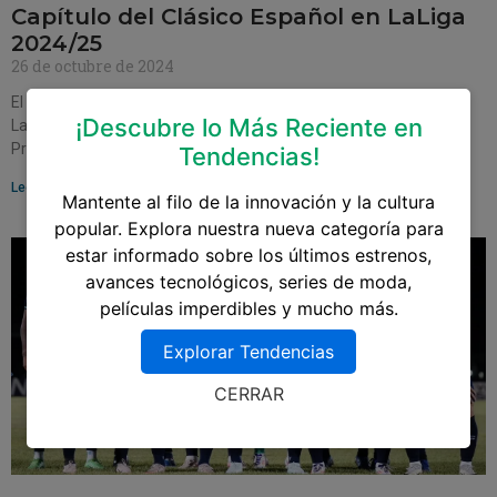
Capítulo del Clásico Español en LaLiga
2024/25
26 de octubre de 2024
El inminente enfrentamiento entre Real Madrid y Barcelona en
¡Descubre lo Más Reciente en
LaLiga 2024/25 promete ser más que un simple partido de fútbol.
Programado para el 26 de
Tendencias!
Leer más »
Mantente al filo de la innovación y la cultura
popular. Explora nuestra nueva categoría para
estar informado sobre los últimos estrenos,
avances tecnológicos, series de moda,
películas imperdibles y mucho más.
Explorar Tendencias
CERRAR