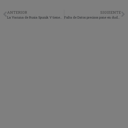
ANTERIOR
SIGUIENTE
La Vacuna de Rusia Spunik V tienen una eficacia superior al 91%
Falta de Datos precisos pone en duda la segunda ola de covi-19 en Guatemala