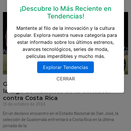
¡Descubre lo Más Reciente en
Tendencias!
Mantente al filo de la innovación y la cultura
popular. Explora nuestra nueva categoría para
estar informado sobre los últimos estrenos,
avances tecnológicos, series de moda,
películas imperdibles y mucho más.
Explorar Tendencias
CERRAR
Guatemala se juega la clasificación en
la Liga de Naciones de la Concacaf
contra Costa Rica
15 de octubre de 2024
En un decisivo encuentro en el Estadio Nacional de San José, la
selección de Guatemala enfrentará a Costa Rica en la última
jornada de la