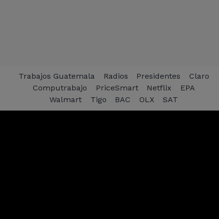
Trabajos Guatemala
Radios
Presidentes
Claro
Computrabajo
PriceSmart
Netflix
EPA
Walmart
Tigo
BAC
OLX
SAT