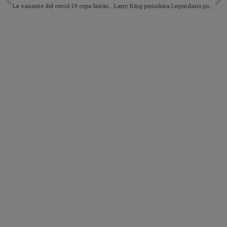
La variante del covid-19 cepa británica es 30% más mortal en personas mayores.
Larry King periodista Legendario por covid-19 a los 87 años.