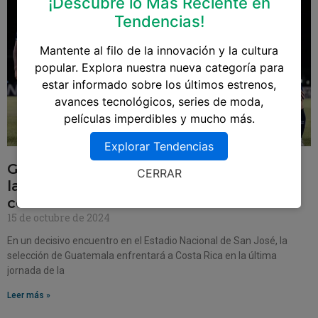
¡Descubre lo Más Reciente en
Tendencias!
Mantente al filo de la innovación y la cultura
popular. Explora nuestra nueva categoría para
estar informado sobre los últimos estrenos,
avances tecnológicos, series de moda,
películas imperdibles y mucho más.
Explorar Tendencias
Guatemala se juega la clasificación en
CERRAR
la Liga de Naciones de la Concacaf
contra Costa Rica
15 de octubre de 2024
En un decisivo encuentro en el Estadio Nacional de San José, la
selección de Guatemala enfrentará a Costa Rica en la última
jornada de la
Leer más »