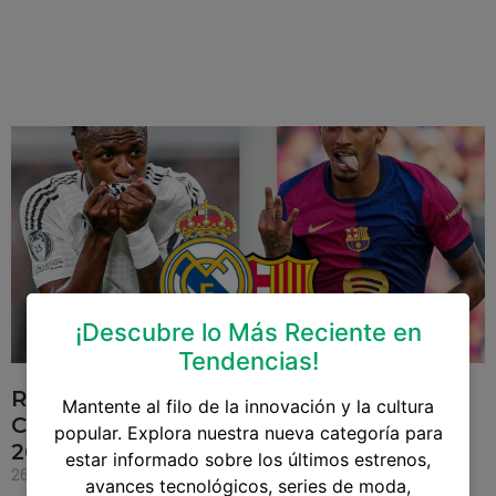
¡Descubre lo Más Reciente en
Tendencias!
Real Madrid vs. Barcelona: Un Nuevo
Mantente al filo de la innovación y la cultura
Capítulo del Clásico Español en LaLiga
popular. Explora nuestra nueva categoría para
2024/25
estar informado sobre los últimos estrenos,
26 de octubre de 2024
avances tecnológicos, series de moda,