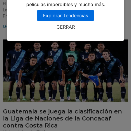
películas imperdibles y mucho más.
El inminente enfrentamiento entre Real Madrid y Barcelona en
LaLiga 2024/25 promete ser más que un simple partido de fútbol.
Explorar Tendencias
Programado para el 26 de
CERRAR
Leer más »
Guatemala se juega la clasificación en
la Liga de Naciones de la Concacaf
contra Costa Rica