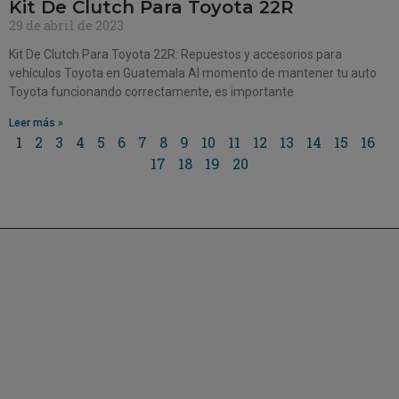
Kit De Clutch Para Toyota 22R
29 de abril de 2023
Kit De Clutch Para Toyota 22R: Repuestos y accesorios para
vehículos Toyota en Guatemala Al momento de mantener tu auto
Toyota funcionando correctamente, es importante
Leer más »
1
2
3
4
5
6
7
8
9
10
11
12
13
14
15
16
17
18
19
20