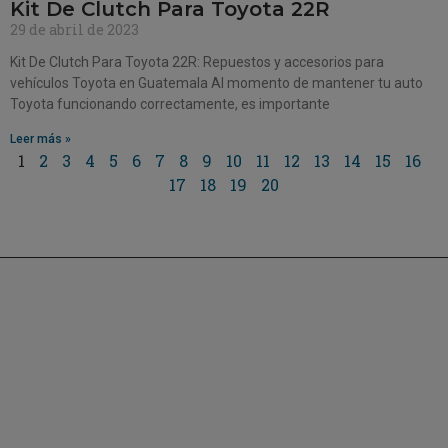
Kit De Clutch Para Toyota 22R
29 de abril de 2023
Kit De Clutch Para Toyota 22R: Repuestos y accesorios para
vehículos Toyota en Guatemala Al momento de mantener tu auto
Toyota funcionando correctamente, es importante
Leer más »
1
2
3
4
5
6
7
8
9
10
11
12
13
14
15
16
17
18
19
20