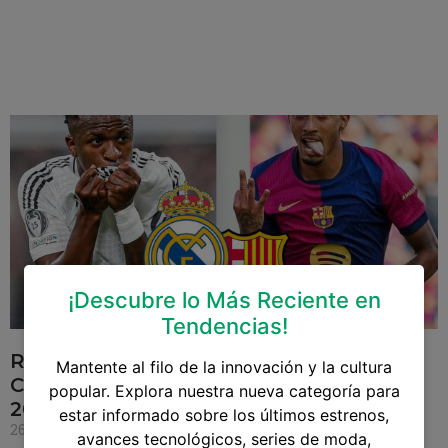
¡Descubre lo Más Reciente en
Tendencias!
Real Madrid vs. Barcelona: Un Nuevo
Mantente al filo de la innovación y la cultura
Capítulo del Clásico Español en LaLiga
popular. Explora nuestra nueva categoría para
2024/25
estar informado sobre los últimos estrenos,
26 de octubre de 2024
avances tecnológicos, series de moda,