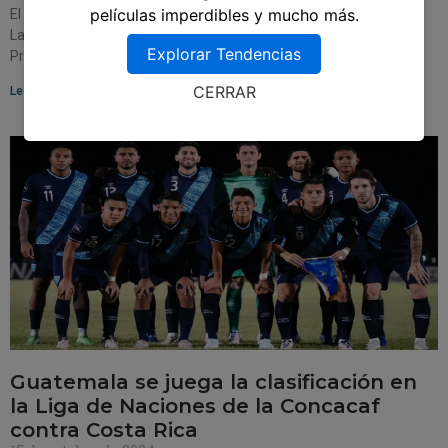
películas imperdibles y mucho más.
El inminente enfrentamiento entre Real Madrid y Barcelona en
LaLiga 2024/25 promete ser más que un simple partido de fútbol.
Explorar Tendencias
Programado para el 26 de
CERRAR
Leer más »
Guatemala se juega la clasificación en
la Liga de Naciones de la Concacaf
contra Costa Rica