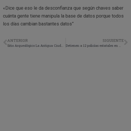
«Dice que eso le da desconfianza que según chaves saber
cuánta gente tiene manipula la base de datos porque todos
los días cambian bastantes datos”
ANTERIOR
SIGUIENTE
Sitio Arqueológico La Antigua Ciudad Maya con un impresionante valor histórico.
Detienen a 12 policías estatales en México por presunta participación en la masacre de Tamaulipas