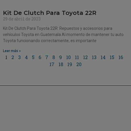
Kit De Clutch Para Toyota 22R
29 de abril de 2023
Kit De Clutch Para Toyota 22R: Repuestos y accesorios para
vehículos Toyota en Guatemala Al momento de mantener tu auto
Toyota funcionando correctamente, es importante
Leer más »
1
2
3
4
5
6
7
8
9
10
11
12
13
14
15
16
17
18
19
20