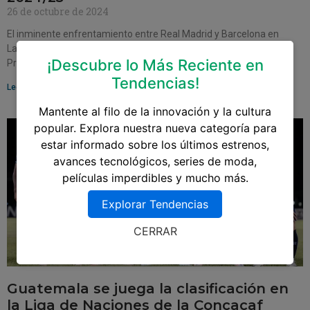
26 de octubre de 2024
El inminente enfrentamiento entre Real Madrid y Barcelona en
LaLiga 2024/25 promete ser más que un simple partido de fútbol.
¡Descubre lo Más Reciente en
Programado para el 26 de
Tendencias!
Leer más »
Mantente al filo de la innovación y la cultura
popular. Explora nuestra nueva categoría para
estar informado sobre los últimos estrenos,
avances tecnológicos, series de moda,
películas imperdibles y mucho más.
Explorar Tendencias
CERRAR
Guatemala se juega la clasificación en
la Liga de Naciones de la Concacaf