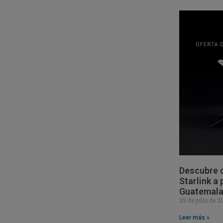
Descubre c
Starlink a
Guatemal
29 de julio de 
Leer más »