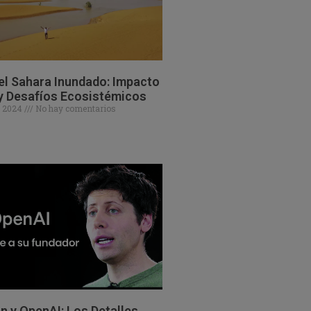
el Sahara Inundado: Impacto
y Desafíos Ecosistémicos
e 2024
No hay comentarios
 y OpenAI: Los Detalles