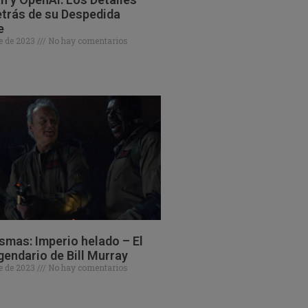
trás de su Despedida
e
e de 2023
No hay comentarios
mas: Imperio helado – El
gendario de Bill Murray
e de 2023
No hay comentarios