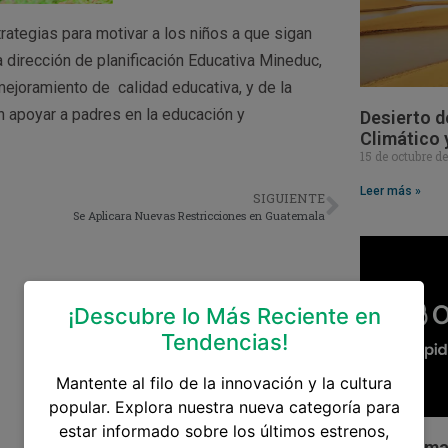
rategias para motivar a los niños a que sigan
 dirección de planificación Educativa Mineduc,
ejoramiento de calidad educativa, y de la
én apoyar a padres en la educación y
Desierto d
Climático 
15 de octubre d
Leer más »
SIGUIENTE
Se Aplicara Nuevas Restricciones en Guatemala
¡Descubre lo Más Reciente en
Tendencias!
Mantente al filo de la innovación y la cultura
popular. Explora nuestra nueva categoría para
estar informado sobre los últimos estrenos,
Sam Altman