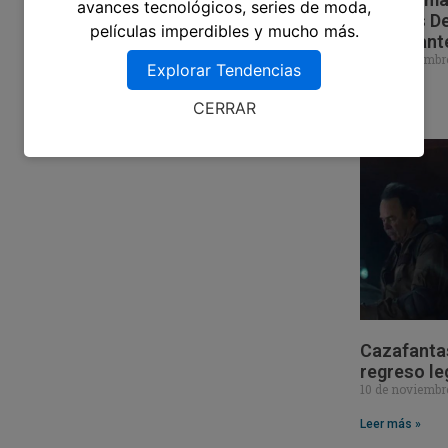
avances tecnológicos, series de moda,
Ocultos De
películas imperdibles y mucho más.
Impactant
18 de noviembr
Explorar Tendencias
Leer más »
CERRAR
Cazafantas
regreso le
10 de noviembr
Leer más »