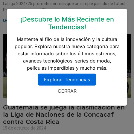
LaLiga 2024/25 promete ser más que un simple partido de fútbol.
Programado para el 26 de
¡Descubre lo Más Reciente en
Leer más »
Tendencias!
Mantente al filo de la innovación y la cultura
popular. Explora nuestra nueva categoría para
estar informado sobre los últimos estrenos,
avances tecnológicos, series de moda,
películas imperdibles y mucho más.
Explorar Tendencias
CERRAR
Guatemala se juega la clasificación en
la Liga de Naciones de la Concacaf
contra Costa Rica
15 de octubre de 2024