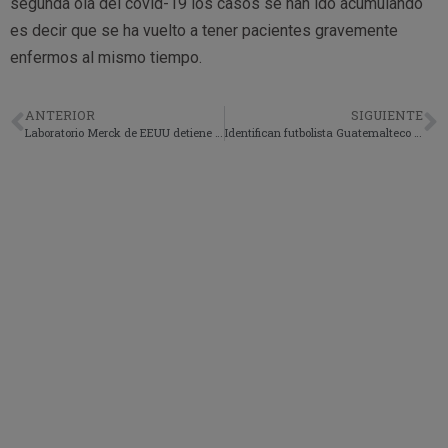
segunda ola del covid-19 los casos se han ido acumulando
es decir que se ha vuelto a tener pacientes gravemente
enfermos al mismo tiempo.
ANTERIOR
SIGUIENTE
Laboratorio Merck de EEUU detiene desarrollo de Vacunas contra el Covid- 19
Identifican futbolista Guatemalteco entre calcinados en México.