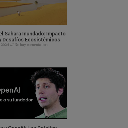
el Sahara Inundado: Impacto
y Desafíos Ecosistémicos
e 2024
No hay comentarios
 y OpenAI: Los Detalles