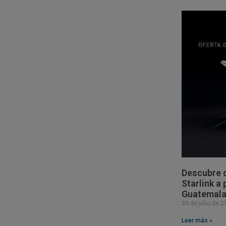
Descubre c
Starlink a
Guatemal
29 de julio de 
Leer más »