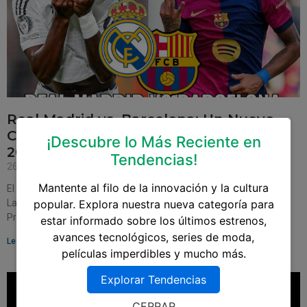
Real Madrid vs. Barcelona: Un Nuevo
Capítulo del Clásico Español en LaLiga
¡Descubre lo Más Reciente en
2024/25
Tendencias!
26 de octubre de 2024
Mantente al filo de la innovación y la cultura
El inminente enfrentamiento entre Real Madrid y Barcelona en
LaLiga 2024/25 promete ser más que un simple partido de fútbol.
popular. Explora nuestra nueva categoría para
Programado para el 26 de
estar informado sobre los últimos estrenos,
avances tecnológicos, series de moda,
Leer más »
películas imperdibles y mucho más.
Explorar Tendencias
CERRAR