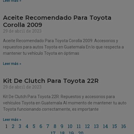
Leer más »
Aceite Recomendado Para Toyota
Corolla 2009
29 de abril de 2023
Aceite Recomendado Para Toyota Corolla 2009: Accesorios y
repuestos para autos Toyota en Guatemala En lo que respecta a
mantener tu vehículo Toyota en óptimas
Leer más »
Kit De Clutch Para Toyota 22R
29 de abril de 2023
Kit De Clutch Para Toyota 22R: Repuestos y accesorios para
vehículos Toyota en Guatemala Al momento de mantener tu auto
Toyota funcionando correctamente, es importante
Leer más »
1
2
3
4
5
6
7
8
9
10
11
12
13
14
15
16
17
18
19
20