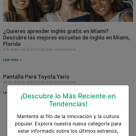
¿Quieres aprender inglés gratis en Miami?
Descubre las mejores escuelas de inglés en Miami,
Florida
6 de mayo de 2023
No hay comentarios
Leer más »
Pantalla Para Toyota Yaris
29 de abril de 2023
No hay comentarios
Leer más »
¡Descubre lo Más Reciente en
Tendencias!
Mantente al filo de la innovación y la cultura
popular. Explora nuestra nueva categoría para
estar informado sobre los últimos estrenos,