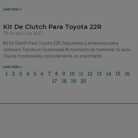
Leer más »
Kit De Clutch Para Toyota 22R
29 de abril de 2023
Kit De Clutch Para Toyota 22R: Repuestos y accesorios para
vehículos Toyota en Guatemala Al momento de mantener tu auto
Toyota funcionando correctamente, es importante
Leer más »
1
2
3
4
5
6
7
8
9
10
11
12
13
14
15
16
17
18
19
20