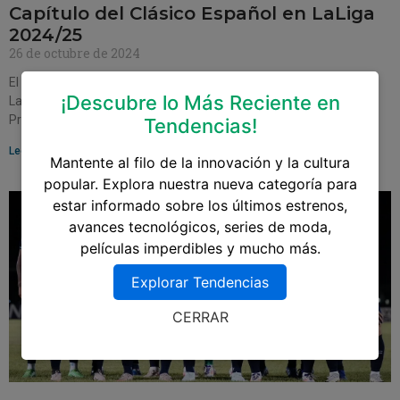
Capítulo del Clásico Español en LaLiga
2024/25
26 de octubre de 2024
El inminente enfrentamiento entre Real Madrid y Barcelona en
¡Descubre lo Más Reciente en
LaLiga 2024/25 promete ser más que un simple partido de fútbol.
Programado para el 26 de
Tendencias!
Leer más »
Mantente al filo de la innovación y la cultura
popular. Explora nuestra nueva categoría para
estar informado sobre los últimos estrenos,
avances tecnológicos, series de moda,
películas imperdibles y mucho más.
Explorar Tendencias
CERRAR