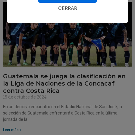
CERRAR
Guatemala se juega la clasificación en
la Liga de Naciones de la Concacaf
contra Costa Rica
15 de octubre de 2024
En un decisivo encuentro en el Estadio Nacional de San José, la
selección de Guatemala enfrentará a Costa Rica en la última
jornada de la
Leer más »