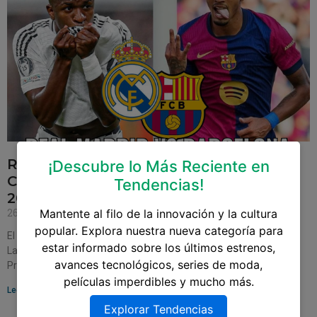
Real Madrid vs. Barcelona: Un Nuevo
¡Descubre lo Más Reciente en
Capítulo del Clásico Español en LaLiga
Tendencias!
2024/25
26 de octubre de 2024
Mantente al filo de la innovación y la cultura
popular. Explora nuestra nueva categoría para
El inminente enfrentamiento entre Real Madrid y Barcelona en
estar informado sobre los últimos estrenos,
LaLiga 2024/25 promete ser más que un simple partido de fútbol.
avances tecnológicos, series de moda,
Programado para el 26 de
películas imperdibles y mucho más.
Leer más »
Explorar Tendencias