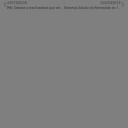
ANTERIOR
SIGUIENTE
PNC Detiene a tres hombres que extraían arena blanca sin Autorización en Patulul.
Decretan Estado de Prevención en 7 departamentos del país por caravana de migrantes Hondureños.