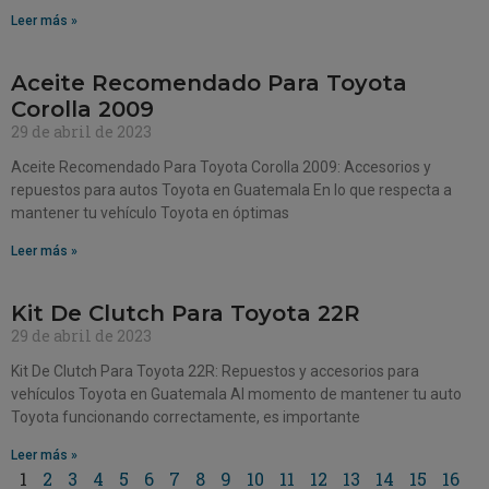
Leer más »
Aceite Recomendado Para Toyota
Corolla 2009
29 de abril de 2023
Aceite Recomendado Para Toyota Corolla 2009: Accesorios y
repuestos para autos Toyota en Guatemala En lo que respecta a
mantener tu vehículo Toyota en óptimas
Leer más »
Kit De Clutch Para Toyota 22R
29 de abril de 2023
Kit De Clutch Para Toyota 22R: Repuestos y accesorios para
vehículos Toyota en Guatemala Al momento de mantener tu auto
Toyota funcionando correctamente, es importante
Leer más »
1
2
3
4
5
6
7
8
9
10
11
12
13
14
15
16