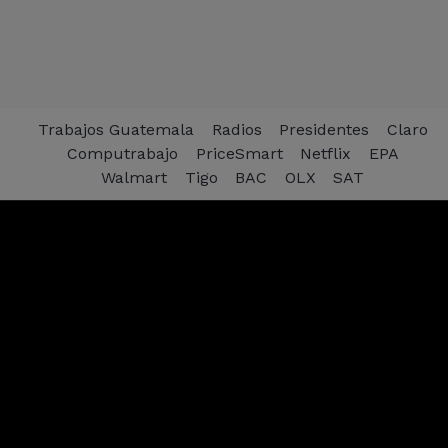
Trabajos Guatemala
Radios
Presidentes
Claro
Computrabajo
PriceSmart
Netflix
EPA
Walmart
Tigo
BAC
OLX
SAT