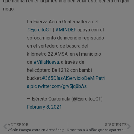
que habitan en el lugar les impiden volar esto genera un gran
riego.
La Fuerza Aérea Guatemalteca del
#EjércitoGT
|
#MINDEF
apoya con el
sofocamiento de incendio registrado
en el vertedero de basura del
kilómetro 22 AMSA, en el municipio
de
#VillaNueva
, a través de
helicóptero Bell 212 con bambi
bucket.
#365DíasAlServicioDeMiPatri
a
pic.twitter.com/grv5jq8bAs
— Ejército Guatemala (@Ejercito_GT)
February 8, 2021
ANTERIOR
SIGUIENTE
Volcán Pacaya entra en Actividad por lo que han lanzado una alerta por caída de ceniza.
Rescatan a 3 niños que se aparenta que la madre los lanzo a una zanja