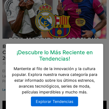
Real Madrid vs. Barcelona: Un Nuevo
¡Descubre lo Más Reciente en
Capítulo del Clásico Español en LaLiga
2024/25
Tendencias!
26 de octubre de 2024
Mantente al filo de la innovación y la cultura
El inminente enfrentamiento entre Real Madrid y Barcelona en
popular. Explora nuestra nueva categoría para
LaLiga 2024/25 promete ser más que un simple partido de fútbol.
estar informado sobre los últimos estrenos,
Programado para el 26 de
avances tecnológicos, series de moda,
Leer más »
películas imperdibles y mucho más.
Explorar Tendencias