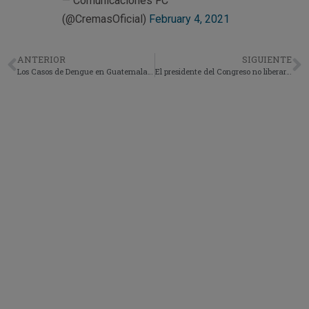
— Comunicaciones FC
(@CremasOficial)
February 4, 2021
ANTERIOR
SIGUIENTE
Los Casos de Dengue en Guatemala empezaron a Disminuir
El presidente del Congreso no liberara fondos que correspondo al procurador de la PDH.