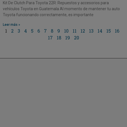
Kit De Clutch Para Toyota 22R: Repuestos y accesorios para
vehículos Toyota en Guatemala Al momento de mantener tu auto
Toyota funcionando correctamente, es importante
Leer más »
1
2
3
4
5
6
7
8
9
10
11
12
13
14
15
16
17
18
19
20