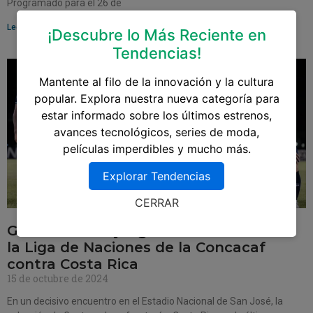
Programado para el 26 de
Leer más »
¡Descubre lo Más Reciente en
Tendencias!
Mantente al filo de la innovación y la cultura
popular. Explora nuestra nueva categoría para
estar informado sobre los últimos estrenos,
avances tecnológicos, series de moda,
películas imperdibles y mucho más.
Explorar Tendencias
CERRAR
Guatemala se juega la clasificación en
la Liga de Naciones de la Concacaf
contra Costa Rica
15 de octubre de 2024
En un decisivo encuentro en el Estadio Nacional de San José, la