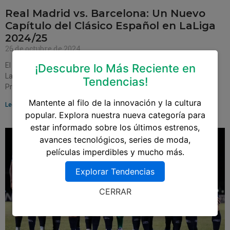
Real Madrid vs. Barcelona: Un Nuevo
Capítulo del Clásico Español en LaLiga
2024/25
26 de octubre de 2024
El inminente enfrentamiento entre Real Madrid y Barcelona en
¡Descubre lo Más Reciente en
LaLiga 2024/25 promete ser más que un simple partido de fútbol.
Tendencias!
Programado para el 26 de
Mantente al filo de la innovación y la cultura
Leer más »
popular. Explora nuestra nueva categoría para
estar informado sobre los últimos estrenos,
avances tecnológicos, series de moda,
películas imperdibles y mucho más.
Explorar Tendencias
CERRAR