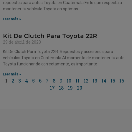
repuestos para autos Toyota en Guatemala En lo que respecta a
mantener tu vehículo Toyota en óptimas
Leer más »
Kit De Clutch Para Toyota 22R
29 de abril de 2023
Kit De Clutch Para Toyota 22R: Repuestos y accesorios para
vehículos Toyota en Guatemala Al momento de mantener tu auto
Toyota funcionando correctamente, es importante
Leer más »
1
2
3
4
5
6
7
8
9
10
11
12
13
14
15
16
17
18
19
20