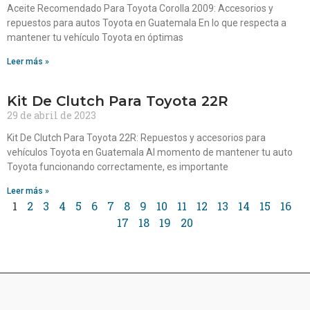
Aceite Recomendado Para Toyota Corolla 2009: Accesorios y
repuestos para autos Toyota en Guatemala En lo que respecta a
mantener tu vehículo Toyota en óptimas
Leer más »
Kit De Clutch Para Toyota 22R
29 de abril de 2023
Kit De Clutch Para Toyota 22R: Repuestos y accesorios para
vehículos Toyota en Guatemala Al momento de mantener tu auto
Toyota funcionando correctamente, es importante
Leer más »
1
2
3
4
5
6
7
8
9
10
11
12
13
14
15
16
17
18
19
20