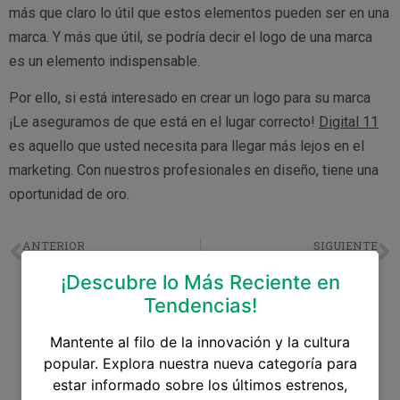
más que claro lo útil que estos elementos pueden ser en una
marca. Y más que útil, se podría decir el logo de una marca
es un elemento indispensable.
Por ello, si está interesado en crear un logo para su marca
¡Le aseguramos de que está en el lugar correcto!
Digital 11
es aquello que usted necesita para llegar más lejos en el
marketing. Con nuestros profesionales en diseño, tiene una
oportunidad de oro.
ANTERIOR
SIGUIENTE
5 beneficios a largo plazo de la terapia
¿Cuánto ganan las enfermeras en Guatemala?
¡Descubre lo Más Reciente en
Tendencias!
Mantente al filo de la innovación y la cultura
popular. Explora nuestra nueva categoría para
estar informado sobre los últimos estrenos,