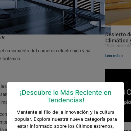
Desierto d
ido
Climático 
15 de octubre d
del crecimiento del comercio electrónico y ha
Leer más »
 británico.
 la ubicación de la propiedad, el segmento de
¡Descubre lo Más Reciente en
esarrollo. Un segmento del mercado inmobiliario
Tendencias!
almacenes industriales.
Mantente al filo de la innovación y la cultura
comercio electrónico en el Reino Unido sigue
popular. Explora nuestra nueva categoría para
mpras en línea de Europa, la expansión del
estar informado sobre los últimos estrenos,
 está impulsando una enorme demanda de
Sam Altman