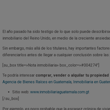
El año pasado ha sido testigo de lo que solo puede describir
inmobiliario del Reino Unido, en medio de la creciente ansiedad 
Sin embargo, más allá de los titulares, hay importantes factor
diferenciarlos antes de llegar a cualquier conclusión sobre la
[su_box title=»Nota inmobiliaria» box_color=»#004274″]
Te podría interesar
comprar, vender o alquilar tu propieda
Agencia de Bienes Raíces en Guatemala
,
Inmobiliaria en Guat
Sitio web:
www.inmobiliariaguatemala.com.gt
[/su_box]
Por ejemplo, es poco probable que la escasez crónica de vivi