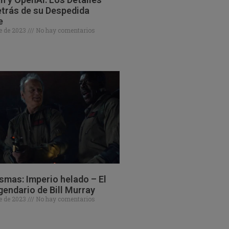
trás de su Despedida
e
e de 2023
No hay comentarios
mas: Imperio helado – El
gendario de Bill Murray
e de 2023
No hay comentarios