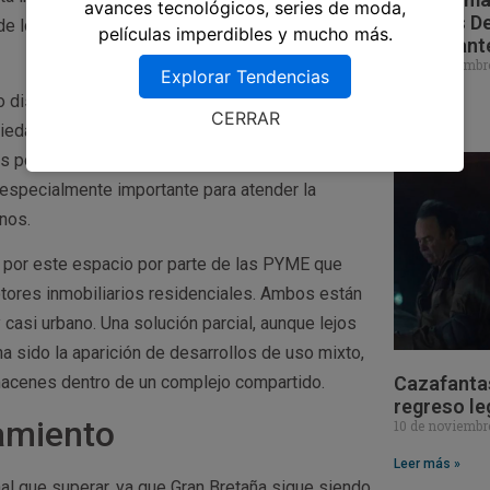
avances tecnológicos, series de moda,
Ocultos De
de los que las empresas de logística pueden
películas imperdibles y mucho más.
Impactant
18 de noviembr
Explorar Tendencias
o disruptivo de las compras online, cerrando
Leer más »
CERRAR
iedades vacías está siendo alimentada por los
os por la escasez de instalaciones disponibles.
especialmente importante para atender la
nos.
 por este espacio por parte de las PYME que
otores inmobiliarios residenciales. Ambos están
casi urbano. Una solución parcial, aunque lejos
a sido la aparición de desarrollos de uso mixto,
Cazafantas
macenes dentro de un complejo compartido.
regreso le
amiento
10 de noviembr
Leer más »
al que superar, ya que Gran Bretaña sigue siendo