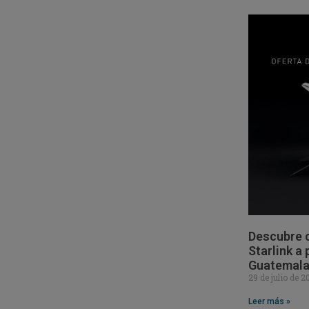
Descubre c
Starlink a
Guatemal
29 de julio de 
Leer más »