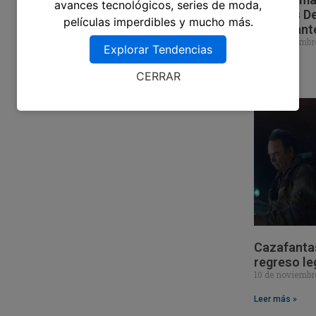
avances tecnológicos, series de moda,
Ocultos De
películas imperdibles y mucho más.
Impactant
18 de noviembr
Explorar Tendencias
Leer más »
CERRAR
Cazafantas
regreso le
10 de noviembr
Leer más »