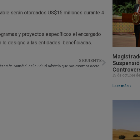
sable serán otorgados US$15 millones durante 4
rogramas y proyectos específicos el encargado
n lo designe a las entidades beneficiadas.
Magistrad
SIGUIENTE
Suspensión
La Organización Mundial de la Salud advirtió que nos estamos acercando a un fracaso Moral Catastrófico.
Controver
15 de octubre d
Leer más »