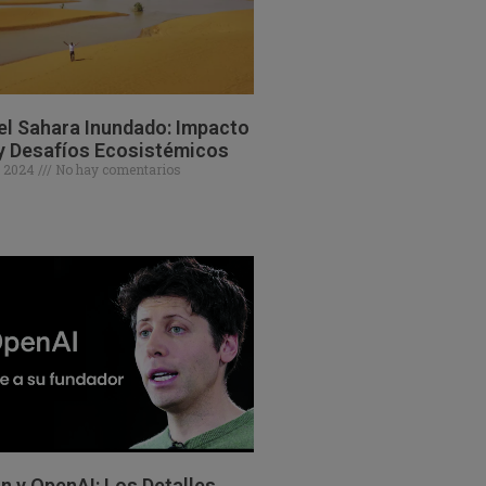
el Sahara Inundado: Impacto
y Desafíos Ecosistémicos
e 2024
No hay comentarios
 y OpenAI: Los Detalles