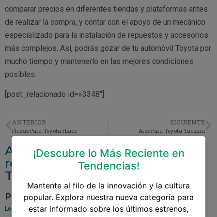
comparar precios en diferentes tiendas y plataformas antes
de realizar la compra, y contar con el apoyo de un mecánico
especializado para la instalación de repuestos y accesorios
más complejos. Así, podrás gozar de tu automóvil Toyota por
mucho tiempo y mantenerlo en las mejores condiciones
posibles.
[post_relacionado id=»3348″]
ANTERIOR
SIGUIENTE
Piezas Para Toyota Hiace
Aros Para Toyota Tacoma
Accesorios y repuestos
¡Descubre lo Más Reciente en
relacionados aAccesorios Para
Tendencias!
Toyota Chr 2018
Mantente al filo de la innovación y la cultura
Pantalla Para Toyota Yaris
popular. Explora nuestra nueva categoría para
estar informado sobre los últimos estrenos,
Leer más »