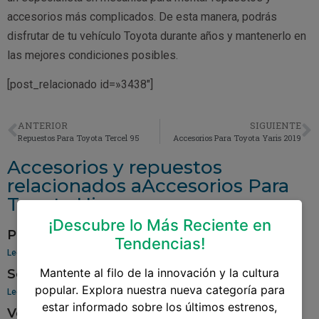
accesorios más complicados. De esta manera, podrás
disfrutar de tu vehículo Toyota durante años y mantenerlo en
las mejores condiciones posibles.
[post_relacionado id=»3438″]
ANTERIOR
SIGUIENTE
Repuestos Para Toyota Tercel 95
Accesorios Para Toyota Yaris 2019
Accesorios y repuestos
relacionados aAccesorios Para
Toyota Hiace
¡Descubre lo Más Reciente en
Pantalla Para Toyota Yaris
Tendencias!
Leer más »
Mantente al filo de la innovación y la cultura
Sensor De Oxigeno Para Toyota Corolla
popular. Explora nuestra nueva categoría para
Leer más »
estar informado sobre los últimos estrenos,
Venta De Aros Para Toyota Hilux