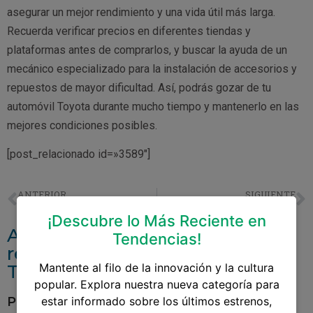
asegurar un mejor rendimiento y una vida útil más larga.
Recuerda verificar precios en diferentes tiendas y
plataformas antes de comprarlos, y buscar la ayuda de un
mecánico especializado para la instalación de accesorios y
repuestos de mayor dificultad. Así, podrás gozar de tu
automóvil Toyota durante mucho tiempo y mantenerlo en las
mejores condiciones posibles.
[post_relacionado id=»3589″]
ANTERIOR
SIGUIENTE
Aros De Magnesio Para Toyota Hilux
Aceite Recomendado Para Toyota Corolla
¡Descubre lo Más Reciente en
Accesorios y repuestos
Tendencias!
relacionados aAccesorios Para
Toyota Rav4 2011
Mantente al filo de la innovación y la cultura
popular. Explora nuestra nueva categoría para
Pantalla Para Toyota Yaris
estar informado sobre los últimos estrenos,