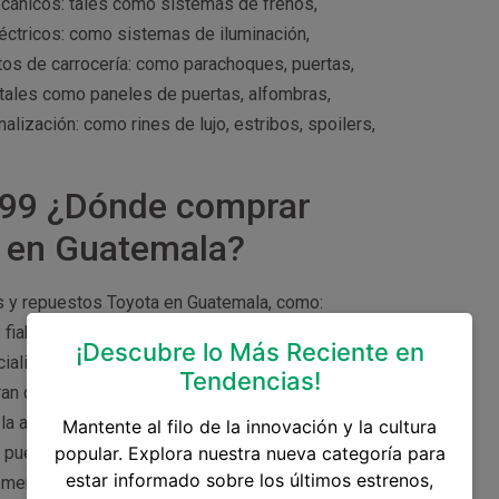
ánicos: tales como sistemas de frenos,
éctricos: como sistemas de iluminación,
os de carrocería: como parachoques, puertas,
 tales como paneles de puertas, alfombras,
lización: como rines de lujo, estribos, spoilers,
1999 ¿Dónde comprar
a en Guatemala?
s y repuestos Toyota en Guatemala, como:
fiable para adquirir repuestos y accesorios
¡Descubre lo Más Reciente en
cializada y garantía en sus productos. Tiendas de
Tendencias!
an diversidad de accesorios y repuestos Toyota,
la autenticidad y calidad de los repuestos y
Mantente al filo de la innovación y la cultura
a puedes encontrar plataformas en línea que
popular. Explora nuestra nueva categoría para
estar informado sobre los últimos estrenos,
mercios brindan precios competitivos y envío a