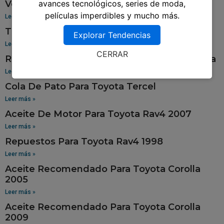
Venta De Aros Para Toyota Hilux
avances tecnológicos, series de moda,
películas imperdibles y mucho más.
Leer más »
Tablero Para Toyota 94
Explorar Tendencias
Leer más »
CERRAR
Repuestos Para Toyota Sienna En Guatemala
Leer más »
Cola De Pato Para Toyota Tercel
Leer más »
Aceite De Motor Para Toyota Rav4 2007
Leer más »
Repuestos Para Toyota Rav4 1998
Leer más »
Aceite Recomendado Para Toyota Corolla
2005
Leer más »
Aceite Recomendado Para Toyota Corolla
2009