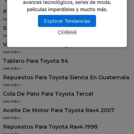
avances tecnológicos, series de moda,
películas imperdibles y mucho más.
Pantalla Para Toyota Yaris
Leer más »
Explorar Tendencias
Sensor De Oxigeno Para Toyota Corolla
CERRAR
Leer más »
Venta De Aros Para Toyota Hilux
Leer más »
Tablero Para Toyota 94
Leer más »
Repuestos Para Toyota Sienna En Guatemala
Leer más »
Cola De Pato Para Toyota Tercel
Leer más »
Aceite De Motor Para Toyota Rav4 2007
Leer más »
Repuestos Para Toyota Rav4 1998