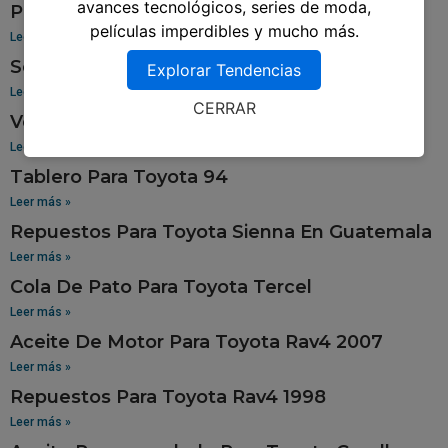
avances tecnológicos, series de moda,
Pantalla Para Toyota Yaris
películas imperdibles y mucho más.
Leer más »
Sensor De Oxigeno Para Toyota Corolla
Explorar Tendencias
Leer más »
CERRAR
Venta De Aros Para Toyota Hilux
Leer más »
Tablero Para Toyota 94
Leer más »
Repuestos Para Toyota Sienna En Guatemala
Leer más »
Cola De Pato Para Toyota Tercel
Leer más »
Aceite De Motor Para Toyota Rav4 2007
Leer más »
Repuestos Para Toyota Rav4 1998
Leer más »