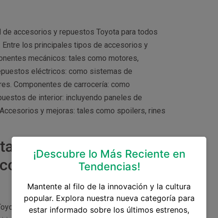
ad de accesorios y repuestos Toyota para todos
Entre los principales tipos de accesorios y
onentes mecánicos: tales como motores,
Repuestos eléctricos: como sistemas de
ores. Componentes de carrocería: como
puestos de interior: incluyendo paneles de
 Accesorios y mejoras: tales como spoilers, rines
ota En Guatemala
¡Descubre lo Más Reciente en
ccesorios Toyota en
Tendencias!
Mantente al filo de la innovación y la cultura
popular. Explora nuestra nueva categoría para
 Toyota en Guatemala, como: Concesionarios
estar informado sobre los últimos estrenos,