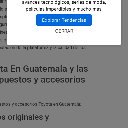
irir repuestos y accesorios originales para tu
avances tecnológicos, series de moda,
películas imperdibles y mucho más.
ldo en los productos que venden. Comercios de
mplia variedad de accesorios y repuestos
Explorar Tendencias
gurarse la calidad y autenticidad de los
CERRAR
línea: ahora puedes encontrar comercios en línea
 plataformas suelen ofrecer precios atractivos
putación de la plataforma y la calidad de los
ta En Guatemala y las
puestos y accesorios
estos y accesorios Toyota en Guatemala:
s originales y