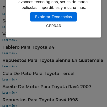
avances tecnológicos, series de moda,
películas imperdibles y mucho más.
Pantalla Para Toyota Yaris
Leer más »
Explorar Tendencias
Sensor De Oxigeno Para Toyota Corolla
CERRAR
Leer más »
Venta De Aros Para Toyota Hilux
Leer más »
Tablero Para Toyota 94
Leer más »
Repuestos Para Toyota Sienna En Guatemala
Leer más »
Cola De Pato Para Toyota Tercel
Leer más »
Aceite De Motor Para Toyota Rav4 2007
Leer más »
Repuestos Para Toyota Rav4 1998
Leer más »