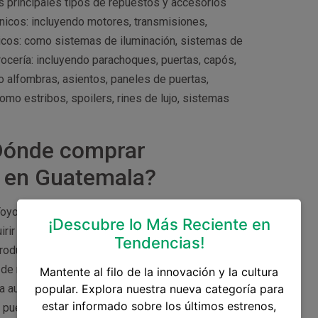
 principales tipos de repuestos y accesorios
icos: incluyendo motores, transmisiones,
icos: como sistemas de iluminación, sistemas de
ocería: incluyendo parachoques, puertas, capós,
o alfombras, asientos, paneles de puertas,
mo estribos, spoilers, rines de lujo, sistemas
¿Dónde comprar
a en Guatemala?
yota en Guatemala, incluyendo: Distribuidores
¡Descubre lo Más Reciente en
irir repuestos y accesorios originales para tu
Tendencias!
 productos que venden. Tiendas de repuestos y
de repuestos y accesorios Toyota, incluyendo
Mantente al filo de la innovación y la cultura
a autenticidad y calidad de los repuestos y
popular. Explora nuestra nueva categoría para
estar informado sobre los últimos estrenos,
a puedes encontrar comercios en línea que