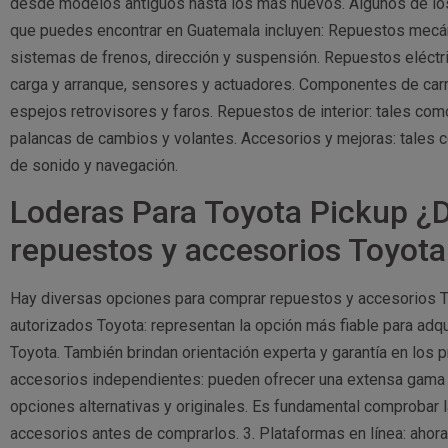
desde modelos antiguos hasta los más nuevos. Algunos de los
que puedes encontrar en Guatemala incluyen: Repuestos mecán
sistemas de frenos, dirección y suspensión. Repuestos eléctr
carga y arranque, sensores y actuadores. Componentes de carr
espejos retrovisores y faros. Repuestos de interior: tales com
palancas de cambios y volantes. Accesorios y mejoras: tales co
de sonido y navegación.
Loderas Para Toyota Pickup 
repuestos y accesorios Toyot
Hay diversas opciones para comprar repuestos y accesorios To
autorizados Toyota: representan la opción más fiable para adqu
Toyota. También brindan orientación experta y garantía en los
accesorios independientes: pueden ofrecer una extensa gama 
opciones alternativas y originales. Es fundamental comprobar l
accesorios antes de comprarlos. 3. Plataformas en línea: ahor