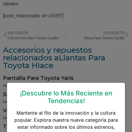
ideales.
[post_relacionado id=»3559″]
ANTERIOR
SIGUIENTE
Cola De Pato Para Toyota Corolla
Platos Para Toyota Corolla
Accesorios y repuestos
relacionados aLlantas Para
Toyota Hiace
Pantalla Para Toyota Yaris
Leer más »
¡Descubre lo Más Reciente en
Sensor De Oxigeno Para Toyota Corolla
Tendencias!
Leer más »
Venta De Aros Para Toyota Hilux
Mantente al filo de la innovación y la cultura
Leer más »
popular. Explora nuestra nueva categoría para
Tablero Para Toyota 94
estar informado sobre los últimos estrenos,