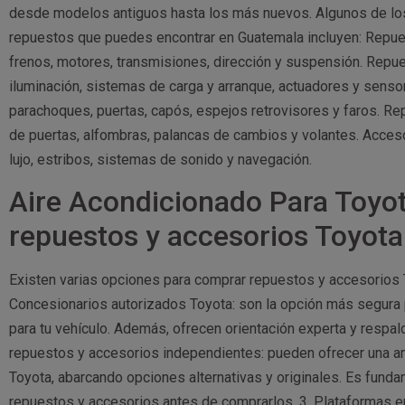
desde modelos antiguos hasta los más nuevos. Algunos de lo
repuestos que puedes encontrar en Guatemala incluyen: Repu
frenos, motores, transmisiones, dirección y suspensión. Repu
iluminación, sistemas de carga y arranque, actuadores y sens
parachoques, puertas, capós, espejos retrovisores y faros. Rep
de puertas, alfombras, palancas de cambios y volantes. Acceso
lujo, estribos, sistemas de sonido y navegación.
Aire Acondicionado Para Toy
repuestos y accesorios Toyot
Existen varias opciones para comprar repuestos y accesorios 
Concesionarios autorizados Toyota: son la opción más segura p
para tu vehículo. Además, ofrecen orientación experta y respa
repuestos y accesorios independientes: pueden ofrecer una a
Toyota, abarcando opciones alternativas y originales. Es funda
repuestos y accesorios antes de comprarlos. 3. Plataformas e