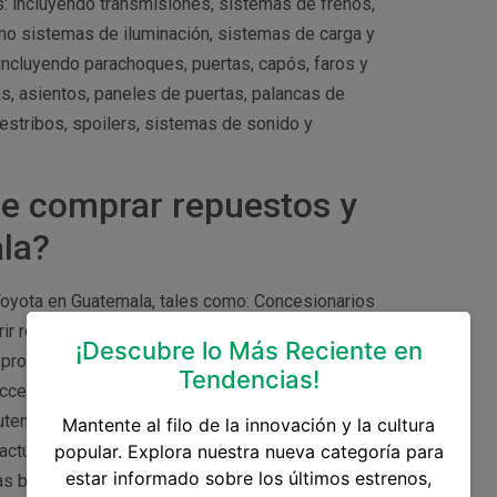
 incluyendo transmisiones, sistemas de frenos,
mo sistemas de iluminación, sistemas de carga y
incluyendo parachoques, puertas, capós, faros y
s, asientos, paneles de puertas, palancas de
estribos, spoilers, sistemas de sonido y
e comprar repuestos y
la?
oyota en Guatemala, tales como: Concesionarios
rir repuestos y accesorios originales para tu
¡Descubre lo Más Reciente en
los productos que venden. Comercios de repuestos
Tendencias!
accesorios y repuestos Toyota, incluyendo
utenticidad y calidad de los repuestos y
Mantente al filo de la innovación y la cultura
 actualidad, hay plataformas en línea que venden
popular. Explora nuestra nueva categoría para
estar informado sobre los últimos estrenos,
 brindan precios atractivos y envío a domicilio.