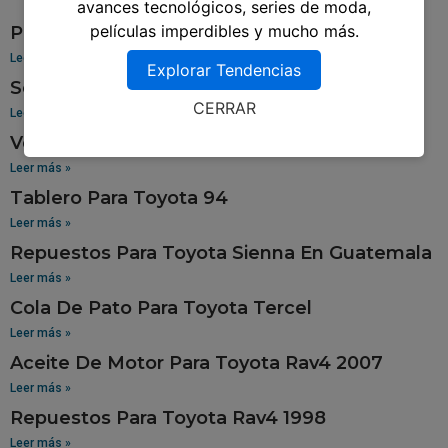
avances tecnológicos, series de moda,
películas imperdibles y mucho más.
Pantalla Para Toyota Yaris
Leer más »
Explorar Tendencias
Sensor De Oxigeno Para Toyota Corolla
CERRAR
Leer más »
Venta De Aros Para Toyota Hilux
Leer más »
Tablero Para Toyota 94
Leer más »
Repuestos Para Toyota Sienna En Guatemala
Leer más »
Cola De Pato Para Toyota Tercel
Leer más »
Aceite De Motor Para Toyota Rav4 2007
Leer más »
Repuestos Para Toyota Rav4 1998
Leer más »