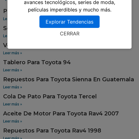
avances tecnológicos, series de moda,
películas imperdibles y mucho más.
Pantalla Para Toyota Yaris
Leer más »
Explorar Tendencias
Sensor De Oxigeno Para Toyota Corolla
CERRAR
Leer más »
Venta De Aros Para Toyota Hilux
Leer más »
Tablero Para Toyota 94
Leer más »
Repuestos Para Toyota Sienna En Guatemala
Leer más »
Cola De Pato Para Toyota Tercel
Leer más »
Aceite De Motor Para Toyota Rav4 2007
Leer más »
Repuestos Para Toyota Rav4 1998
Leer más »