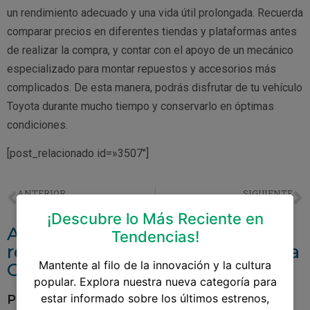
un rendimiento adecuado y una vida útil prolongada. Recuerda
comparar precios en diferentes tiendas y plataformas antes
de realizar la compra, y contar con el apoyo de un mecánico
especializado para montar repuestos y accesorios más
complicados. De esta manera, podrás disfrutar de tu vehículo
Toyota durante mucho tiempo y conservarlo en óptimas
condiciones.
[post_relacionado id=»3507″]
ANTERIOR
SIGUIENTE
Repuestos Para Toyota Previa Guatemala
Accesorios Para Toyota Yaris Guatemala
¡Descubre lo Más Reciente en
Accesorios y repuestos
Tendencias!
relacionados aRines Para Toyota
Mantente al filo de la innovación y la cultura
Corolla 2006
popular. Explora nuestra nueva categoría para
estar informado sobre los últimos estrenos,
Pantalla Para Toyota Yaris