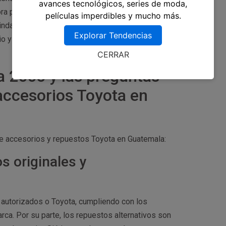
avances tecnológicos, series de moda,
ora puedes encontrar tiendas en línea que brindan
películas imperdibles y mucho más.
ndan envío a domicilio y precios competitivos.
Explorar Tendencias
io y la calidad de los productos antes de
CERRAR
a 2005 y las preguntas
accesorios Toyota en
e accesorios y repuestos Toyota en Guatemala:
s originales y
autorizados o Toyota, cumpliendo con los
rca. Por su parte, los repuestos alternativos son