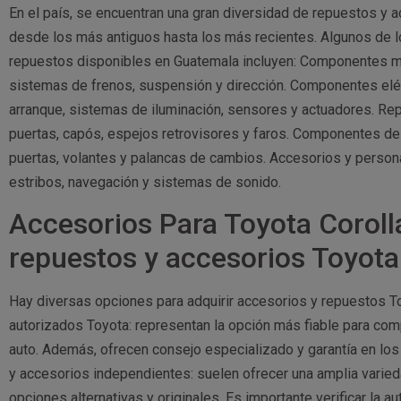
En el país, se encuentran una gran diversidad de repuestos y
desde los más antiguos hasta los más recientes. Algunos de 
repuestos disponibles en Guatemala incluyen: Componentes m
sistemas de frenos, suspensión y dirección. Componentes elé
arranque, sistemas de iluminación, sensores y actuadores. Re
puertas, capós, espejos retrovisores y faros. Componentes de 
puertas, volantes y palancas de cambios. Accesorios y personal
estribos, navegación y sistemas de sonido.
Accesorios Para Toyota Corol
repuestos y accesorios Toyot
Hay diversas opciones para adquirir accesorios y repuestos T
autorizados Toyota: representan la opción más fiable para com
auto. Además, ofrecen consejo especializado y garantía en l
y accesorios independientes: suelen ofrecer una amplia varie
opciones alternativas y originales. Es importante verificar la a