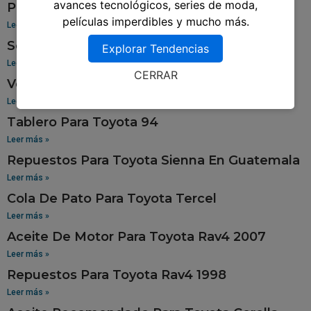
avances tecnológicos, series de moda,
Pantalla Para Toyota Yaris
películas imperdibles y mucho más.
Leer más »
Sensor De Oxigeno Para Toyota Corolla
Explorar Tendencias
Leer más »
CERRAR
Venta De Aros Para Toyota Hilux
Leer más »
Tablero Para Toyota 94
Leer más »
Repuestos Para Toyota Sienna En Guatemala
Leer más »
Cola De Pato Para Toyota Tercel
Leer más »
Aceite De Motor Para Toyota Rav4 2007
Leer más »
Repuestos Para Toyota Rav4 1998
Leer más »