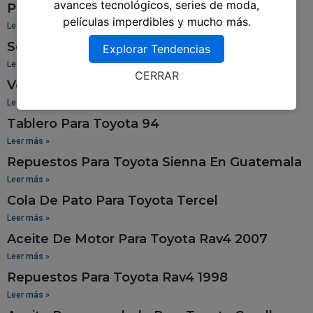
avances tecnológicos, series de moda,
Pantalla Para Toyota Yaris
películas imperdibles y mucho más.
Leer más »
Sensor De Oxigeno Para Toyota Corolla
Explorar Tendencias
Leer más »
CERRAR
Venta De Aros Para Toyota Hilux
Leer más »
Tablero Para Toyota 94
Leer más »
Repuestos Para Toyota Sienna En Guatemala
Leer más »
Cola De Pato Para Toyota Tercel
Leer más »
Aceite De Motor Para Toyota Rav4 2007
Leer más »
Repuestos Para Toyota Rav4 1998
Leer más »