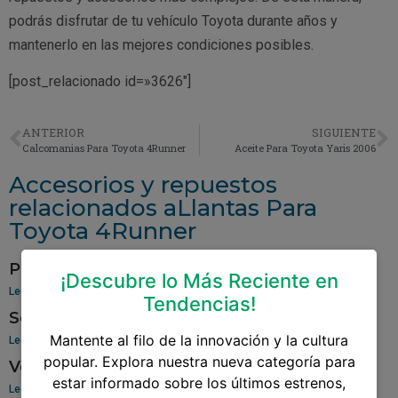
podrás disfrutar de tu vehículo Toyota durante años y
mantenerlo en las mejores condiciones posibles.
[post_relacionado id=»3626″]
ANTERIOR
SIGUIENTE
Calcomanias Para Toyota 4Runner
Aceite Para Toyota Yaris 2006
Accesorios y repuestos
relacionados aLlantas Para
Toyota 4Runner
Pantalla Para Toyota Yaris
¡Descubre lo Más Reciente en
Leer más »
Tendencias!
Sensor De Oxigeno Para Toyota Corolla
Mantente al filo de la innovación y la cultura
Leer más »
popular. Explora nuestra nueva categoría para
Venta De Aros Para Toyota Hilux
estar informado sobre los últimos estrenos,
Leer más »