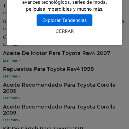
avances tecnológicos, series de moda,
Tablero Para Toyota 94
películas imperdibles y mucho más.
Leer más »
Explorar Tendencias
Repuestos Para Toyota Sienna En Guatemala
Leer más »
CERRAR
Cola De Pato Para Toyota Tercel
Leer más »
Aceite De Motor Para Toyota Rav4 2007
Leer más »
Repuestos Para Toyota Rav4 1998
Leer más »
Aceite Recomendado Para Toyota Corolla
2005
Leer más »
Aceite Recomendado Para Toyota Corolla
2009
Leer más »
Kit De Clutch Para Toyota 22R