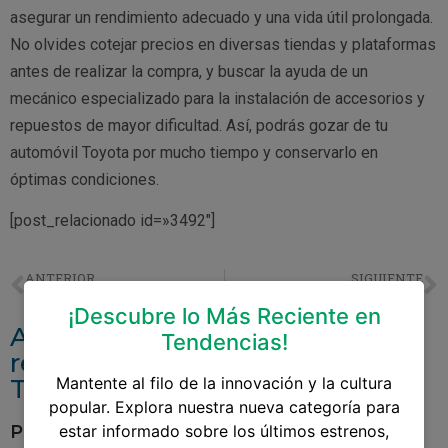
asegurar un rendimiento adecuado y una vida útil prolongada.
No olvides cotejar precios en diversas tiendas y plataformas
antes de realizar la compra, y buscar la ayuda de un
mecánico especializado para la instalación de accesorios y
repuestos de mayor dificultad. Así, podrás gozar de tu
automóvil Toyota por mucho tiempo y conservarlo en
óptimas condiciones.
[post_relacionado id=»3492″]
ANTERIOR
SIGUIENTE
Repuestos Para Toyota En Guatemala
Llantas Recomendadas Para Toyota Prado
¡Descubre lo Más Reciente en
Accesorios y repuestos
Tendencias!
relacionados aAccesorios Para
Toyota Hilux 2022
Mantente al filo de la innovación y la cultura
popular. Explora nuestra nueva categoría para
Pantalla Para Toyota Yaris
estar informado sobre los últimos estrenos,