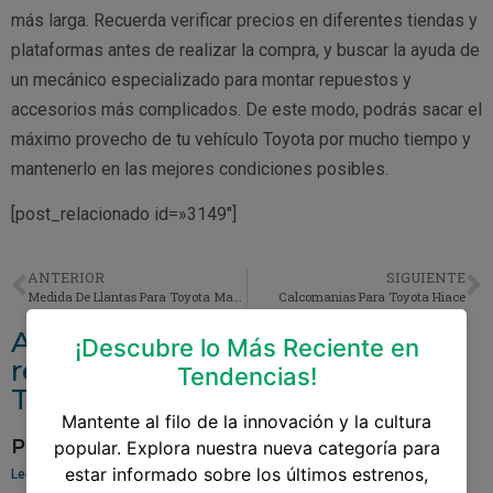
más larga. Recuerda verificar precios en diferentes tiendas y
plataformas antes de realizar la compra, y buscar la ayuda de
un mecánico especializado para montar repuestos y
accesorios más complicados. De este modo, podrás sacar el
máximo provecho de tu vehículo Toyota por mucho tiempo y
mantenerlo en las mejores condiciones posibles.
[post_relacionado id=»3149″]
ANTERIOR
SIGUIENTE
Medida De Llantas Para Toyota Matrix 2003
Calcomanias Para Toyota Hiace
Accesorios y repuestos
¡Descubre lo Más Reciente en
relacionados aAceite Para
Tendencias!
Toyota Tacoma 2001
Mantente al filo de la innovación y la cultura
Pantalla Para Toyota Yaris
popular. Explora nuestra nueva categoría para
estar informado sobre los últimos estrenos,
Leer más »