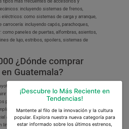
s tipos más frecuentes de accesorios y
cánicos: incluyendo sistemas de frenos,
eléctricos: como sistemas de carga y arranque,
 carrocería: incluyendo capós, parachoques,
r: como paneles de puertas, alfombras, asientos,
nes de lujo, estribos, spoilers, sistemas de
2000 ¿Dónde comprar
a en Guatemala?
Toyota en Guatemala, como: Concesionarios
¡Descubre lo Más Reciente en
irir repuestos y accesorios originales para tu
Tendencias!
 los productos que venden. Comercios de
mplia variedad de accesorios y repuestos
Mantente al filo de la innovación y la cultura
ial asegurarse la calidad y autenticidad de los
popular. Explora nuestra nueva categoría para
estar informado sobre los últimos estrenos,
 línea: ahora puedes encontrar tiendas en línea