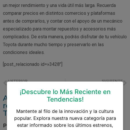
un mejor rendimiento y una vida útil más larga. Recuerda
comparar precios en distintos comercios y plataformas
antes de comprarlos, y contar con el apoyo de un mecánico
especializado para montar repuestos y accesorios más
complicados. De esta manera, podrás disfrutar de tu vehículo
Toyota durante mucho tiempo y preservarlo en las
condiciones ideales.
[post_relacionado id=»3428″]
ANTERIOR
SIGUIENTE
Franjas Para Toyota Tacoma
Accesorios Para Toyota Tacoma 2021
¡Descubre lo Más Reciente en
Accesorios y repuestos
Tendencias!
relacionados aAceite Para
Mantente al filo de la innovación y la cultura
Toyota Yaris 2014
popular. Explora nuestra nueva categoría para
estar informado sobre los últimos estrenos,
Pantalla Para Toyota Yaris