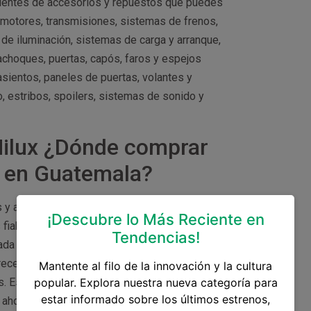
cuentes de accesorios y repuestos que puedes
motores, transmisiones, sistemas de frenos,
de iluminación, sistemas de carga y arranque,
choques, puertas, capós, faros y espejos
asientos, paneles de puertas, volantes y
, estribos, spoilers, sistemas de sonido y
Hilux ¿Dónde comprar
a en Guatemala?
 y accesorios Toyota en Guatemala, como:
¡Descubre lo Más Reciente en
 fiable para comprar accesorios y repuestos
Tendencias!
zada y respaldo en los productos que venden.
recer una extensa gama de accesorios y
Mantente al filo de la innovación y la cultura
 Es importante verificar la autenticidad y calidad
popular. Explora nuestra nueva categoría para
estar informado sobre los últimos estrenos,
: ahora puedes encontrar plataformas en línea