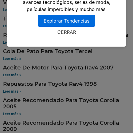
Venta De Aros Para Toyota Hilux
avances tecnológicos, series de moda,
películas imperdibles y mucho más.
Leer más »
Tablero Para Toyota 94
Explorar Tendencias
Leer más »
CERRAR
Repuestos Para Toyota Sienna En Guatemala
Leer más »
Cola De Pato Para Toyota Tercel
Leer más »
Aceite De Motor Para Toyota Rav4 2007
Leer más »
Repuestos Para Toyota Rav4 1998
Leer más »
Aceite Recomendado Para Toyota Corolla
2005
Leer más »
Aceite Recomendado Para Toyota Corolla
2009